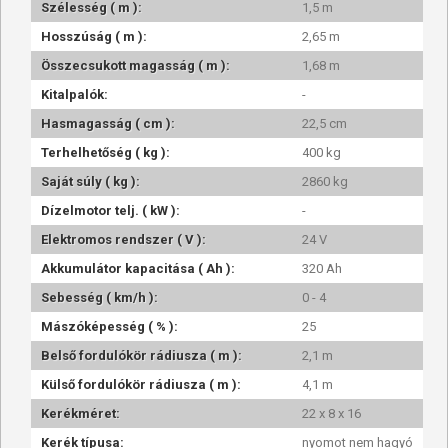
Szélesség ( m ):
1,5 m
Hosszúság ( m ):
2,65 m
Összecsukott magasság ( m ):
1,68 m
Kitalpalók:
-
Hasmagasság ( cm ):
22,5 cm
Terhelhetőség ( kg ):
400 kg
Saját súly ( kg ):
2860 kg
Dízelmotor telj. ( kW ):
-
Elektromos rendszer ( V ):
24 V
Akkumulátor kapacitása ( Ah ):
320 Ah
Sebesség ( km/h ):
0 - 4
Mászóképesség ( % ):
25
Belső fordulókör rádiusza ( m ):
2,1 m
Külső fordulókör rádiusza ( m ):
4,1 m
Kerékméret:
22 x 8 x 16
Kerék típusa:
nyomot nem hagyó