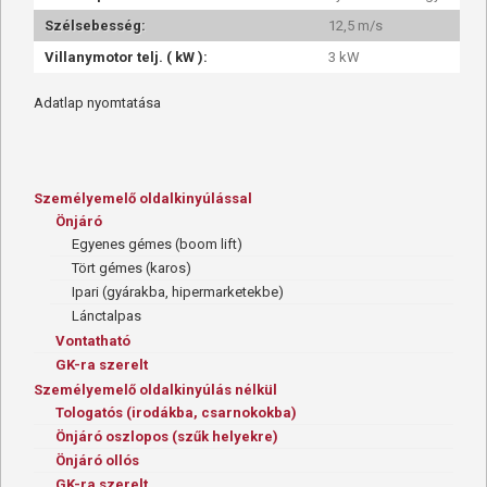
Szélsebesség:
12,5 m/s
Villanymotor telj. ( kW ):
3 kW
Adatlap nyomtatása
Személyemelő oldalkinyúlással
Önjáró
Egyenes gémes (boom lift)
Tört gémes (karos)
Ipari (gyárakba, hipermarketekbe)
Lánctalpas
Vontatható
GK-ra szerelt
Személyemelő oldalkinyúlás nélkül
Tologatós (irodákba, csarnokokba)
Önjáró oszlopos (szűk helyekre)
Önjáró ollós
GK-ra szerelt