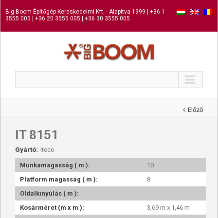
Big Boom Építőgép Kereskedelmi Kft. - Alapítva 1999 | +36 1
3555 005 | +36 20 3555 005 | +36 30 3555 005
Előző
IT 8151
Gyártó:
Iteco
Munkamagasság ( m ):
10
Platform magasság ( m ):
8
Oldalkinyúlás ( m ):
-
Kosárméret (m x m ):
3,69 m x 1,46 m